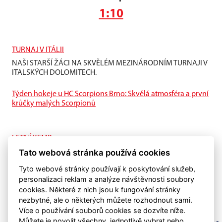
1:10
TURNAJ V ITÁLII
NAŠI STARŠÍ ŽÁCI NA SKVĚLÉM MEZINÁRODNÍM TURNAJI V
ITALSKÝCH DOLOMITECH.
Týden hokeje u HC Scorpions Brno: Skvělá atmosféra a první
krůčky malých Scorpionů
LETNÍ KEMP
Tato webová stránka používá cookies
I na ledě je letní příprava také důležitá.
Tyto webové stránky používají k poskytování služeb,
personalizaci reklam a analýze návštěvnosti soubory
cookies. Některé z nich jsou k fungování stránky
nezbytné, ale o některých můžete rozhodnout sami.
Více o používání souborů cookies se dozvíte níže.
Můžete je povolit všechny, jednotlivě vybrat nebo