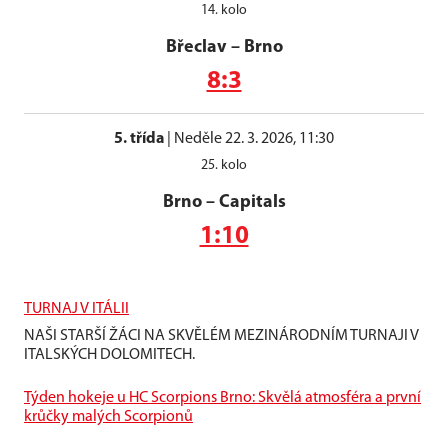
14. kolo
Břeclav
–
Brno
8:3
5. třída
|
Neděle 22. 3. 2026, 11:30
25. kolo
Brno
–
Capitals
1:10
TURNAJ V ITÁLII
NAŠI STARŠÍ ŽÁCI NA SKVĚLÉM MEZINÁRODNÍM TURNAJI V
ITALSKÝCH DOLOMITECH.
Týden hokeje u HC Scorpions Brno: Skvělá atmosféra a první
krůčky malých Scorpionů