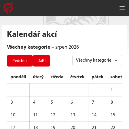
Kalendář akcí
Všechny kategorie
– srpen 2026
Předchozí
Další
pondělí
úterý
středa
čtvrtek
pátek
sobota
1
3
4
5
6
7
8
10
11
12
13
14
15
17
18
19
20
21
22