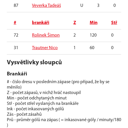
87
Veverka Tadeáš
U
3
0
#
brankáři
Z
Min
Stř
72
Rolinek Šimon
2
120
0
31
Trautner Nico
1
60
0
Vysvětlivky sloupců
Brankáři
# - číslo dresu v posledním zápase (pro případ, že by se
měnilo)
Z - počet zápasů, v nichž hráč nastoupil
Min - počet odchytaných minut
Stř - počet střel vyslaných na brankáře
Ink - počet inkasovaných gólů
Zás - počet zásahů
Prů - průměr gólů na zápas ( = inkasované góly / minuty/180
)