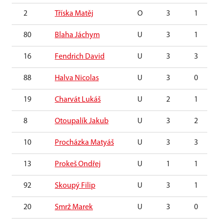
2
Tříska Matěj
O
3
1
80
Blaha Jáchym
U
3
1
16
Fendrich David
U
3
3
88
Halva Nicolas
U
3
0
19
Charvát Lukáš
U
2
1
8
Otoupalík Jakub
U
3
2
10
Procházka Matyáš
U
3
3
13
Prokeš Ondřej
U
1
1
92
Skoupý Filip
U
3
1
20
Smrž Marek
U
3
0