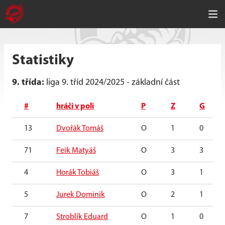
Statistiky
9. třída:
liga 9. tříd 2024/2025 - základní část
#
hráči v poli
P
Z
G
13
Dvořák Tomáš
O
1
0
71
Feik Matyáš
O
3
3
4
Horák Tobiáš
O
3
1
5
Jurek Dominik
O
2
1
7
Stroblík Eduard
O
1
0