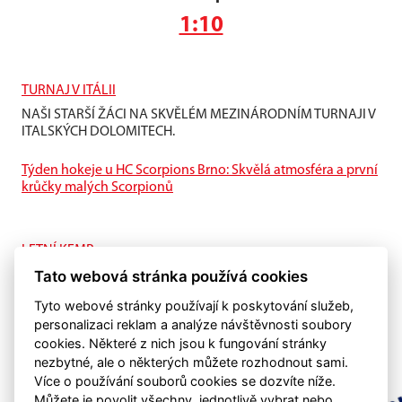
1:10
TURNAJ V ITÁLII
NAŠI STARŠÍ ŽÁCI NA SKVĚLÉM MEZINÁRODNÍM TURNAJI V
ITALSKÝCH DOLOMITECH.
Týden hokeje u HC Scorpions Brno: Skvělá atmosféra a první
krůčky malých Scorpionů
LETNÍ KEMP
Tato webová stránka používá cookies
I na ledě je letní příprava také důležitá.
Tyto webové stránky používají k poskytování služeb,
personalizaci reklam a analýze návštěvnosti soubory
cookies. Některé z nich jsou k fungování stránky
nezbytné, ale o některých můžete rozhodnout sami.
Více o používání souborů cookies se dozvíte níže.
Můžete je povolit všechny, jednotlivě vybrat nebo