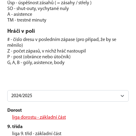
Úsp - úspěšnost zásahů ( = zásahy / střely )
SO - shut-outy, vychytané nuly
A - asistence
TM - trestné minuty
Hráči v poli
# - číslo dresu v posledním zápase (pro případ, že by se
měnilo)
Z - počet zápasů, v nichž hráč nastoupil
P - post (obránce nebo útočník)
G, A, B - góly, asistence, body
Dorost
liga dorostu - základní část
9. třída
liga 9. tříd - základní část