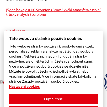
Týden hokeje u HC Scorpions Brno: Skvělá atmosféra a první
krůčky malých Scorpionů
LETNÍ KEMP
I na ledě je letní příprava také důležitá.
Tato webová stránka používá cookies
Tyto webové stránky používají k poskytování služeb,
personalizaci reklam a analýze návštěvnosti soubory
cookies. Některé z nich jsou k fungování stránky
nezbytné, ale o některých můžete rozhodnout sami.
Více o používání souborů cookies se dozvíte níže.
Můžete je povolit všechny, jednotlivě vybrat nebo
všechny odmítnout. Více informací získáte kdykoliv na
stránce Zásady používání souborů cookies.
Nastavení cookies
Přijmout vše