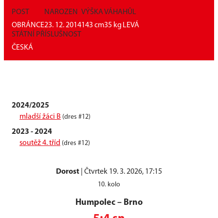
POST
NAROZEN
VÝŠKA
VÁHA
HŮL
OBRÁNCE
23. 12. 2014
143
cm
35
kg
LEVÁ
STÁTNÍ PŘÍSLUŠNOST
ČESKÁ
2024/2025
mladší žáci B
(dres #12)
2023 - 2024
soutěž 4. tříd
(dres #12)
Dorost
|
Čtvrtek 19. 3. 2026, 17:15
10. kolo
Humpolec
–
Brno