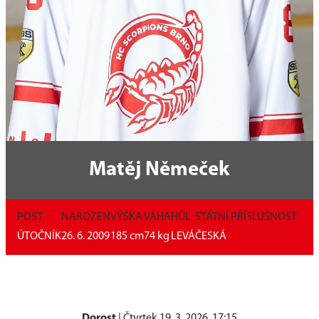
Matěj Němeček
POST
NAROZEN
VÝŠKA
VÁHA
HŮL
STÁTNÍ PŘÍSLUŠNOST
ÚTOČNÍK
26. 6. 2009
185
cm
74
kg
LEVÁ
ČESKÁ
Dorost
|
Čtvrtek 19. 3. 2026, 17:15