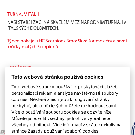
TURNAJ V ITÁLII
NAŠI STARŠÍ ŽÁCI NA SKVĚLÉM MEZINÁRODNÍM TURNAJI V
ITALSKÝCH DOLOMITECH.
Týden hokeje u HC Scorpions Brno: Skvělá atmosféra a první
krůčky malých Scorpionů
LETNÍ KEMP
Tato webová stránka používá cookies
I na ledě je letní příprava také důležitá.
Tyto webové stránky používají k poskytování služeb,
personalizaci reklam a analýze návštěvnosti soubory
cookies. Některé z nich jsou k fungování stránky
nezbytné, ale o některých můžete rozhodnout sami.
Více o používání souborů cookies se dozvíte níže.
Můžete je povolit všechny, jednotlivě vybrat nebo
všechny odmítnout. Více informací získáte kdykoliv na
stránce Zásady používání souborů cookies.