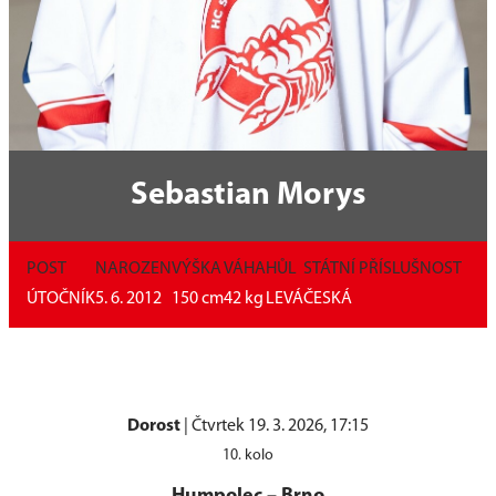
Sebastian Morys
POST
NAROZEN
VÝŠKA
VÁHA
HŮL
STÁTNÍ PŘÍSLUŠNOST
ÚTOČNÍK
5. 6. 2012
150
cm
42
kg
LEVÁ
ČESKÁ
Dorost
|
Čtvrtek 19. 3. 2026, 17:15
10. kolo