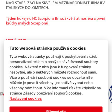
NAŠI STARŠÍ ŽÁCI NA SKVĚLÉM MEZINÁRODNÍM TURNAJI V
ITALSKÝCH DOLOMITECH.
Týden hokeje u HC Scorpions Brno: Skvělá atmosféra a první
krůčky malých Scorpionů
LETNÍ KEMP
I na ledě je letní příprava také důležitá.
Tato webová stránka používá cookies
Tyto webové stránky používají k poskytování služeb,
personalizaci reklam a analýze návštěvnosti soubory
cookies. Některé z nich jsou k fungování stránky
nezbytné, ale o některých můžete rozhodnout sami.
Více o používání souborů cookies se dozvíte níže.
Můžete je povolit všechny, jednotlivě vybrat nebo
všechny odmítnout. Více informací získáte kdykoliv na
stránce Zásady používání souborů cookies.
Nastavení cookies
Přijmout vše