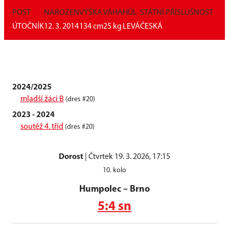
POST
NAROZEN
VÝŠKA
VÁHA
HŮL
STÁTNÍ PŘÍSLUŠNOST
ÚTOČNÍK
12. 3. 2014
134
cm
25
kg
LEVÁ
ČESKÁ
2024/2025
mladší žáci B
(dres #20)
2023 - 2024
soutěž 4. tříd
(dres #20)
Dorost
|
Čtvrtek 19. 3. 2026, 17:15
10. kolo
Humpolec
–
Brno
5:4 sn