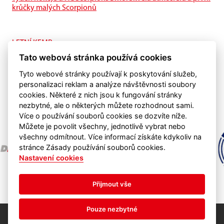
krůčky malých Scorpionů
LETNÍ KEMP
I na ledě je letní příprava také důležitá.
Tato webová stránka používá cookies
Tyto webové stránky používají k poskytování služeb,
personalizaci reklam a analýze návštěvnosti soubory
cookies. Některé z nich jsou k fungování stránky
nezbytné, ale o některých můžete rozhodnout sami.
Více o používání souborů cookies se dozvíte níže.
Můžete je povolit všechny, jednotlivě vybrat nebo
všechny odmítnout. Více informací získáte kdykoliv na
stránce Zásady používání souborů cookies.
Nastavení cookies
Přijmout vše
Pouze nezbytné
HC Scorpions Brno & ©
eSports s.r.o.
Nastavení cookies