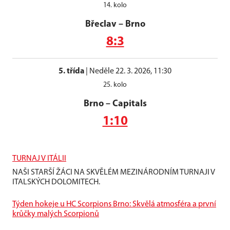
14. kolo
Břeclav
–
Brno
8:3
5. třída
|
Neděle 22. 3. 2026, 11:30
25. kolo
Brno
–
Capitals
1:10
TURNAJ V ITÁLII
NAŠI STARŠÍ ŽÁCI NA SKVĚLÉM MEZINÁRODNÍM TURNAJI V
ITALSKÝCH DOLOMITECH.
Týden hokeje u HC Scorpions Brno: Skvělá atmosféra a první
krůčky malých Scorpionů