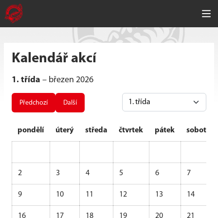
Kalendář akcí
1. třída
– březen 2026
Předchozí
Další
pondělí
úterý
středa
čtvrtek
pátek
sobota
2
3
4
5
6
7
9
10
11
12
13
14
16
17
18
19
20
21