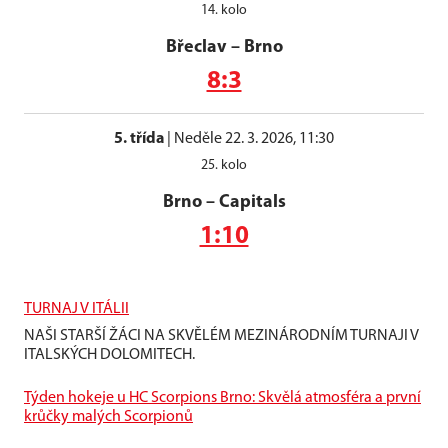
14. kolo
Břeclav
–
Brno
8:3
5. třída
|
Neděle 22. 3. 2026, 11:30
25. kolo
Brno
–
Capitals
1:10
TURNAJ V ITÁLII
NAŠI STARŠÍ ŽÁCI NA SKVĚLÉM MEZINÁRODNÍM TURNAJI V
ITALSKÝCH DOLOMITECH.
Týden hokeje u HC Scorpions Brno: Skvělá atmosféra a první
krůčky malých Scorpionů