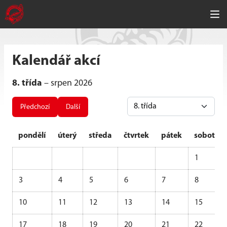
Kalendář akcí
8. třída
– srpen 2026
Předchozí
Další
pondělí
úterý
středa
čtvrtek
pátek
sobota
1
3
4
5
6
7
8
10
11
12
13
14
15
17
18
19
20
21
22