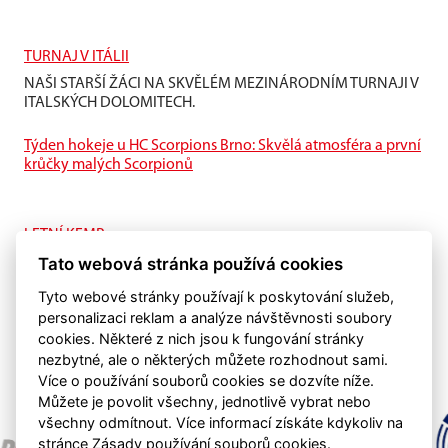
TURNAJ V ITÁLII
NAŠI STARŠÍ ŽÁCI NA SKVĚLÉM MEZINÁRODNÍM TURNAJI V
ITALSKÝCH DOLOMITECH.
Týden hokeje u HC Scorpions Brno: Skvělá atmosféra a první
krůčky malých Scorpionů
LETNÍ KEMP
Tato webová stránka používá cookies
I na ledě je letní příprava také důležitá.
Tyto webové stránky používají k poskytování služeb,
personalizaci reklam a analýze návštěvnosti soubory
cookies. Některé z nich jsou k fungování stránky
nezbytné, ale o některých můžete rozhodnout sami.
Více o používání souborů cookies se dozvíte níže.
Můžete je povolit všechny, jednotlivě vybrat nebo
všechny odmítnout. Více informací získáte kdykoliv na
stránce Zásady používání souborů cookies.