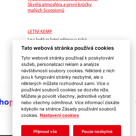
Skvělá atmosféra a první krůčky
malých Scorpionů
LETNÍ KEMP
I na ledě je letní příprava také
důležitá.
Tato webová stránka používá cookies
Tyto webové stránky používají k poskytování
služeb, personalizaci reklam a analýze
návštěvnosti soubory cookies. Některé z nich
jsou k fungování stránky nezbytné, ale o
některých můžete rozhodnout sami. Více o
používání souborů cookies se dozvíte níže.
Můžete je povolit všechny, jednotlivě vybrat
nebo všechny odmítnout. Více informací získáte
kdykoliv na stránce Zásady používání souborů
cookies.
Nastavení cookies
Přijmout vše
Pouze nezbytné