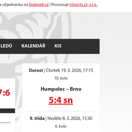
 a objednávka na
klubweb.cz
| Provozuje
eSports.cz, s.r.o.
 LEDŮ
KALENDÁŘ
KIS
Dorost
|
Čtvrtek 19. 3. 2026, 17:15
10. kolo
Humpolec
–
Brno
7:6
5:4 sn
9. třída
|
Neděle 8. 3. 2026, 15:30
6. kolo