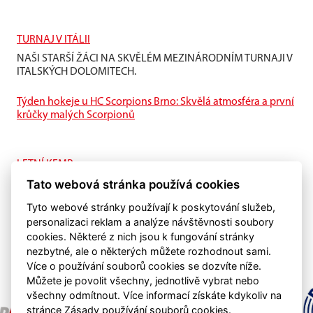
TURNAJ V ITÁLII
NAŠI STARŠÍ ŽÁCI NA SKVĚLÉM MEZINÁRODNÍM TURNAJI V
ITALSKÝCH DOLOMITECH.
Týden hokeje u HC Scorpions Brno: Skvělá atmosféra a první
krůčky malých Scorpionů
LETNÍ KEMP
Tato webová stránka používá cookies
I na ledě je letní příprava také důležitá.
Tyto webové stránky používají k poskytování služeb,
personalizaci reklam a analýze návštěvnosti soubory
cookies. Některé z nich jsou k fungování stránky
nezbytné, ale o některých můžete rozhodnout sami.
Více o používání souborů cookies se dozvíte níže.
Můžete je povolit všechny, jednotlivě vybrat nebo
všechny odmítnout. Více informací získáte kdykoliv na
stránce Zásady používání souborů cookies.