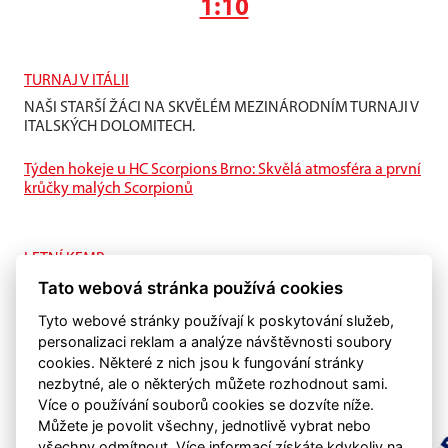
1:10
TURNAJ V ITÁLII
NAŠI STARŠÍ ŽÁCI NA SKVĚLÉM MEZINÁRODNÍM TURNAJI V
ITALSKÝCH DOLOMITECH.
Týden hokeje u HC Scorpions Brno: Skvělá atmosféra a první
krůčky malých Scorpionů
LETNÍ KEMP
Tato webová stránka používá cookies
I na ledě je letní příprava také důležitá.
Tyto webové stránky používají k poskytování služeb,
personalizaci reklam a analýze návštěvnosti soubory
cookies. Některé z nich jsou k fungování stránky
nezbytné, ale o některých můžete rozhodnout sami.
Více o používání souborů cookies se dozvíte níže.
Můžete je povolit všechny, jednotlivě vybrat nebo
všechny odmítnout. Více informací získáte kdykoliv na