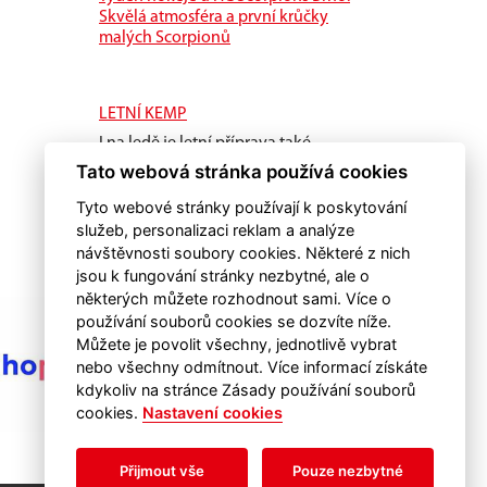
Skvělá atmosféra a první krůčky
malých Scorpionů
LETNÍ KEMP
I na ledě je letní příprava také
důležitá.
Tato webová stránka používá cookies
Tyto webové stránky používají k poskytování
služeb, personalizaci reklam a analýze
návštěvnosti soubory cookies. Některé z nich
jsou k fungování stránky nezbytné, ale o
některých můžete rozhodnout sami. Více o
používání souborů cookies se dozvíte níže.
Můžete je povolit všechny, jednotlivě vybrat
nebo všechny odmítnout. Více informací získáte
kdykoliv na stránce Zásady používání souborů
cookies.
Nastavení cookies
Přijmout vše
Pouze nezbytné