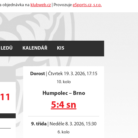
 a objednávka na
klubweb.cz
| Provozuje
eSports.cz, s.r.o.
 LEDŮ
KALENDÁŘ
KIS
Dorost
|
Čtvrtek 19. 3. 2026, 17:15
10. kolo
Humpolec
–
Brno
:11
5:4 sn
9. třída
|
Neděle 8. 3. 2026, 15:30
6. kolo